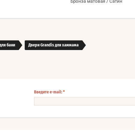
Бронза матовая / Сатин
для бани
Двери Grandis для хаммама
Введите e-mail:
*