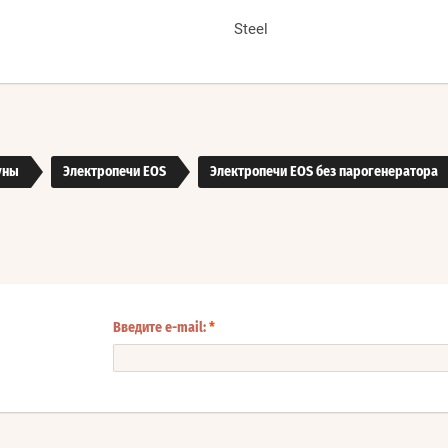
Steel
уны
Электропечи EOS
Электропечи EOS без парогенератора
Введите e-mail:
*