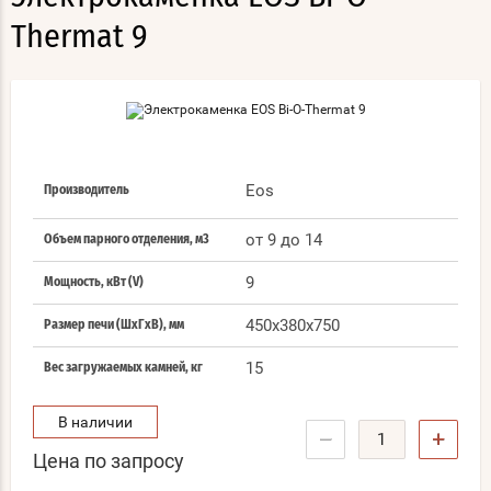
Thermat 9
Eos
Производитель
от 9 до 14
Объем парного отделения, м3
9
Мощность, кВт (V)
450x380x750
Размер печи (ШхГхВ), мм
15
Вес загружаемых камней, кг
В наличии
−
+
Цена по запросу