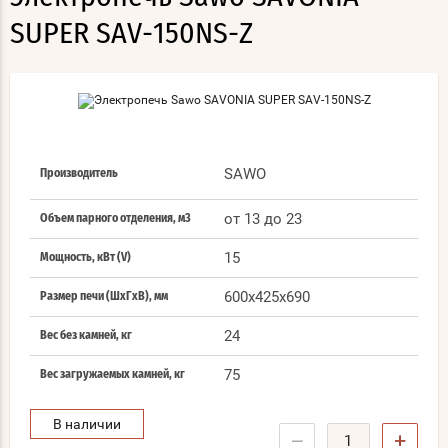
SUPER SAV-150NS-Z
SAWO
Производитель
от 13 до 23
Объем парного отделения, м3
15
Мощность, кВт (V)
600x425x690
Размер печи (ШхГхВ), мм
24
Вес без камней, кг
75
Вес загружаемых камней, кг
В наличии
−
+