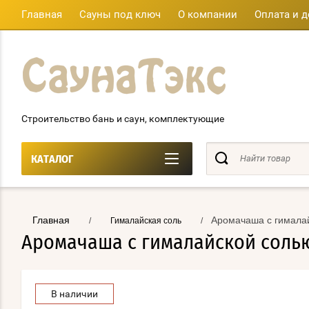
Главная
Сауны под ключ
О компании
Оплата и д
Строительство бань и саун, комплектующие
КАТАЛОГ
Главная
Аромачаша с гимала
/
Гималайская соль
/
Аромачаша с гималайской соль
В наличии