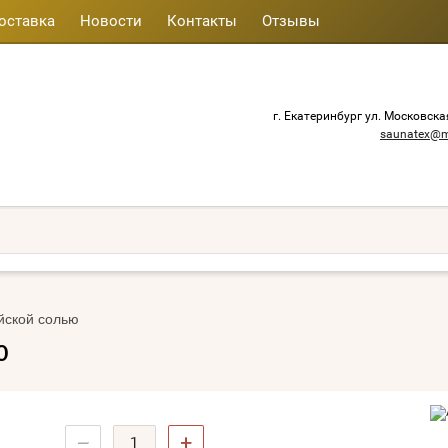
оставка
Новости
Контакты
Отзывы
г. Екатеринбург ул. Московска
saunatex@m
йской солью
ю
−
+