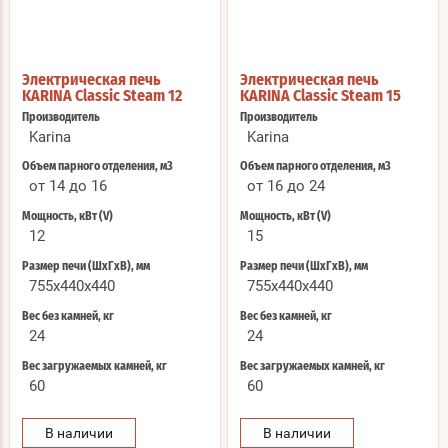
Электрическая печь
Электрическая печь
KARINA Classic Steam 12
KARINA Classic Steam 15
Производитель
Производитель
Karina
Karina
Объем парного отделения, м3
Объем парного отделения, м3
от 14 до 16
от 16 до 24
Мощность, кВт (V)
Мощность, кВт (V)
12
15
Размер печи (ШхГхВ), мм
Размер печи (ШхГхВ), мм
755x440x440
755x440x440
Вес без камней, кг
Вес без камней, кг
24
24
Вес загружаемых камней, кг
Вес загружаемых камней, кг
60
60
В наличии
В наличии