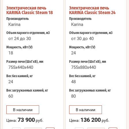
Электрическая печь
Электрическая печь
KARINA Classic Steam 18
KARINA Classic Steam 24
Производитель
Производитель
Karina
Karina
Объем парного отделения, м3
Объем парного отделения, м3
от 24 до 30
от 30 до 40
Мощность, кВт (V)
Мощность, кВт (V)
18
24
Размер печи (ШхГхВ), мм
Размер печи (ШхГхВ), мм
755x440x440
755x880x440
Вес без камней, кг
Вес без камней, кг
24
48
Вес загружаемых камней, кг
Вес загружаемых камней, кг
60
80
В наличии
В наличии
73 900
136 200
Цена:
руб.
Цена:
руб.