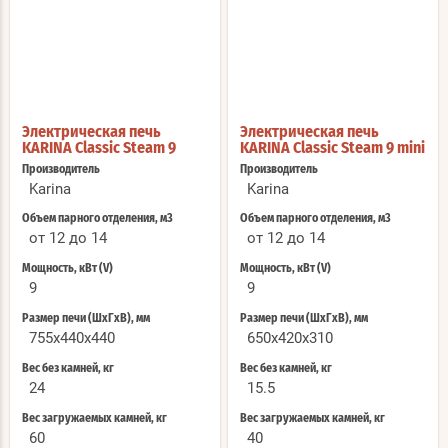
Электрическая печь
Электрическая печь
KARINA Classic Steam 9
KARINA Classic Steam 9 mini
Производитель
Производитель
Karina
Karina
Объем парного отделения, м3
Объем парного отделения, м3
от 12 до 14
от 12 до 14
Мощность, кВт (V)
Мощность, кВт (V)
9
9
Размер печи (ШхГхВ), мм
Размер печи (ШхГхВ), мм
755x440x440
650x420x310
Вес без камней, кг
Вес без камней, кг
24
15.5
Вес загружаемых камней, кг
Вес загружаемых камней, кг
60
40