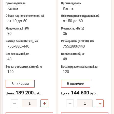
Производитель
Производитель
Karina
Karina
Объем парного отделения, м3
Объем парного отделения, м3
от 40 до 50
от 50 до 60
Мощность, кВт (V)
Мощность, кВт (V)
30
36
Размер печи (ШхГхВ), мм
Размер печи (ШхГхВ), мм
755x880x440
755x880x440
Вес без камней, кг
Вес без камней, кг
48
48
Вес загружаемых камней, кг
Вес загружаемых камней, кг
120
120
В наличии
В наличии
139 200
144 600
Цена:
руб.
Цена:
руб.
−
+
−
+