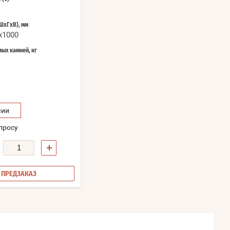
ШхГхВ), мм
x1000
ых камней, кг
чии
просу
+
ПРЕДЗАКАЗ