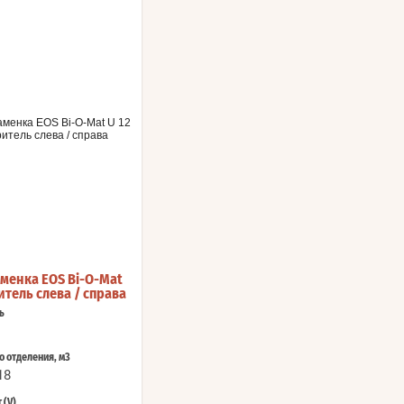
менка EOS Bi-O-Mat
итель слева / справа
ь
 отделения, м3
18
 (V)