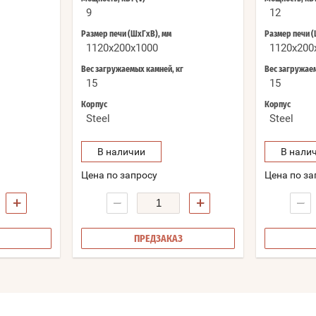
9
12
Размер печи (ШхГхВ), мм
Размер печи (
1120x200x1000
1120x200
Вес загружаемых камней, кг
Вес загружаем
15
15
Корпус
Корпус
Steel
Steel
В наличии
В нали
Цена по запросу
Цена по за
+
−
+
−
ПРЕДЗАКАЗ