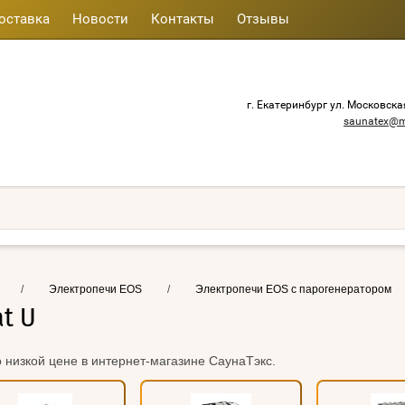
оставка
Новости
Контакты
Отзывы
г. Екатеринбург ул. Московска
saunatex@m
/
Электропечи EOS
/
Электропечи EOS с парогенератором
t U
о низкой цене в интернет-магазине СаунаТэкс.