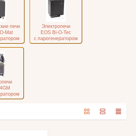
Электропечи
кие печи
EOS Bi-O-Tec
O-Mat
с парогенератором
ератором
опечи
34GM
ератором