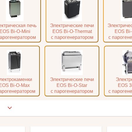
ектрическая печь
Электрические печи
Электричес
EOS Bi-O-Mini
EOS Bi-O-Thermat
EOS Bi-
парогенератором
с парогенератором
с пароген
лектрокаменки
Электрические печи
Электр
EOS Bi-O-Max
EOS Bi-O-Star
EOS 
парогенератором
с парогенератором
с пароген