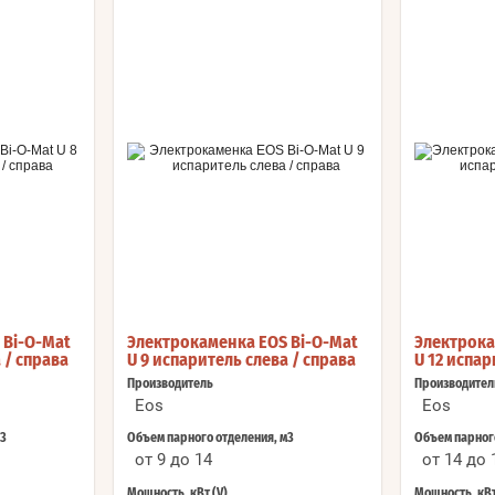
 Bi-O-Mat
Электрокаменка EOS Bi-O-Mat
Электрока
 / справа
U 9 испаритель слева / справа
U 12 испар
Производитель
Производител
Eos
Eos
м3
Объем парного отделения, м3
Объем парного
от 9 до 14
от 14 до 
Мощность, кВт (V)
Мощность, кВт