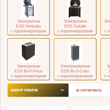
Эл
Электропечи
Электропечи
EOS Herkules
EOS Goliath
с 
с парогенератором
с парогенератором
Электропечи
Электрокаменки
Э
EOS Bi-O-Filius
EOS Bi-O-Cubo
с парогенератором
с парогенератором
с 
ФИЛЬТР ТОВАРОВ
НЕ СОРТИРОВАТЬ