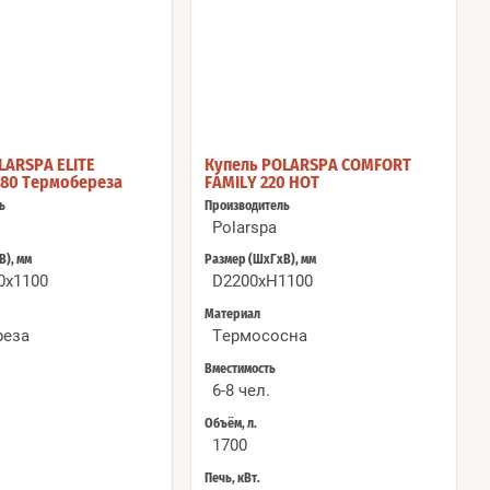
LARSPA ELITE
Купель POLARSPA COMFORT
80 Термобереза
FAMILY 220 HOT
ь
Производитель
Polarspa
В), мм
Размер (ШхГхВ), мм
0x1100
D2200хH1100
Материал
реза
Термососна
Вместимость
6-8 чел.
Объём, л.
1700
Печь, кВт.