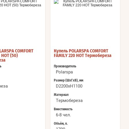
OLARSPA COMFORT
Купель POLARSPA COMFORT
 HOT (50)
FAMILY 220 HOT Термобереза
еза
ь
Производитель
Polarspa
Размер (ШхГхВ), мм
реза
D2200хH1100
Материал
Термобереза
Вместимость
6-8 чел.
Объём, л.