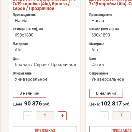
7x19 коробка (Alu), Бронза /
7x19 коробка (Alu), 
Серое / Прозрачное
Производитель
Производитель
Harvia
Harvia
Размер (ШхГхВ), мм
Размер (ШхГхВ), мм
690x1890
690x1890
Материал
Материал
Alu
Alu
Цвет
Цвет
Бронза / Серое / Прозрачное
Сатин
Открывание
Открывание
Универсальное
Универсальное
В наличии
В наличии
90 376
102 817
Цена:
руб.
Цена:
руб.
−
+
−
ПРЕДЗАКАЗ
ПРЕДЗАКАЗ