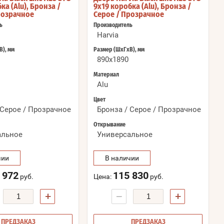
ка (Alu), Бронза /
9x19 коробка (Alu), Бронза /
розрачное
Серое / Прозрачное
ь
Производитель
Harvia
В), мм
Размер (ШхГхВ), мм
890x1890
Материал
Alu
Цвет
 Серое / Прозрачное
Бронза / Серое / Прозрачное
Открывание
альное
Универсальное
чии
В наличии
 972
115 830
руб.
Цена:
руб.
+
−
+
ПРЕДЗАКАЗ
ПРЕДЗАКАЗ