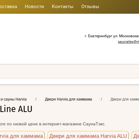
оставка
Новости
Контакты
Отзывы
г. Екатеринбург ул. Московска
saunatex@m
 и сауны Harvia
/
Двери Harvia для хаммама
/
Двери для хамма
Line ALU
рге по низкой цене в интернет-магазине СаунаТэкс.
rvia для хаммама
Двери для хаммама Harvia ALU
Дв