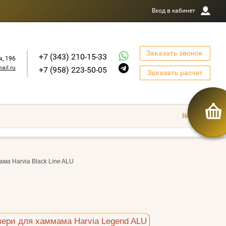
Вход в кабинет
Заказать звонок
+7 (343) 210-15-33
я, 196
ail.ru
+7 (958) 223-50-05
Заказать расчет
ма Harvia Black Line ALU
ери для хаммама Harvia Legend ALU