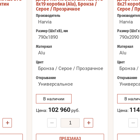
Сатин
8x19 коробка (Alu), Бронза /
8x21 короб
Серое / Прозрачное
Серое / П
Производитель
Производител
Harvia
Harvia
Размер (ШхГхВ), мм
Размер (ШхГх
790x1890
790x2090
Материал
Материал
Alu
Alu
Цвет
Цвет
Бронза / Серое / Прозрачное
Бронза /
Открывание
Открывание
Универсальное
Универс
В наличии
В нали
102 960
114
Цена:
руб.
Цена:
+
−
+
−
ПРЕДЗАКАЗ