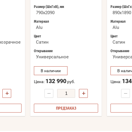
Размер (ШхГхВ), мм
Размер (ШхГх
790x2090
890x1890
Материал
Материал
Alu
Alu
Цвет
Цвет
Прозрачное
Сатин
Сатин
Открывание
Открывание
Универсальное
Универс
В наличии
В нали
132 990
134
Цена:
руб.
Цена:
+
−
+
−
ПРЕДЗАКАЗ