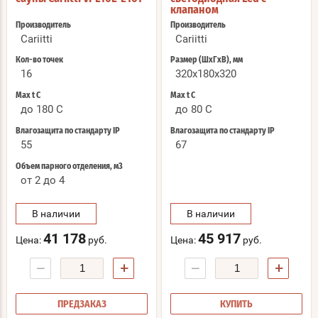
клапаном
Производитель
Производитель
Cariitti
Cariitti
Кол-во точек
Размер (ШхГхВ), мм
16
320x180x320
Max t С
Max t С
до 180 C
до 80 C
Влагозащита по стандарту IP
Влагозащита по стандарту IP
55
67
Объем парного отделения, м3
от 2 до 4
В наличии
В наличии
41 178
45 917
Цена:
руб.
Цена:
руб.
−
+
−
+
ПРЕДЗАКАЗ
КУПИТЬ