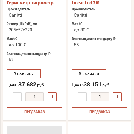
Термометр-гигрометр
Linear Led 2 M
Производитель
Производитель
Cariitti
Cariitti
Размер (ШхГхВ), мм
Max t С
205x57x220
до 80 C
Max t С
Влагозащита по стандарту IP
до 130 C
55
Влагозащита по стандарту IP
67
В наличии
В наличии
37 682
38 151
Цена:
руб.
Цена:
руб.
−
+
−
+
ПРЕДЗАКАЗ
ПРЕДЗАКАЗ