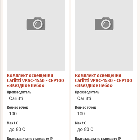
Комплект освещения
Комплект освещения
Cariitti VPAC-1540 - CEP100
Cariitti VPAC-1530 - СЕР100
«Звездное небо»
«Звездное небо»
Производитель
Производитель
Cariitti
Cariitti
Кол-во точек
Кол-во точек
100
100
Max t С
Max t С
до 80 C
до 80 C
Влагозащита по стандарту IP
Влагозащита по стандарту IP