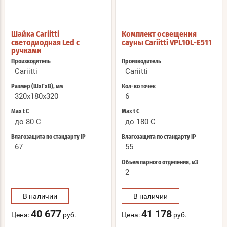
Шайка Cariitti
Комплект освещения
светодиодная Led с
сауны Cariitti VPL10L-E511
ручками
Производитель
Производитель
Cariitti
Cariitti
Размер (ШхГхВ), мм
Кол-во точек
320x180x320
6
Max t С
Max t С
до 80 C
до 180 C
Влагозащита по стандарту IP
Влагозащита по стандарту IP
67
55
Объем парного отделения, м3
2
В наличии
В наличии
40 677
41 178
Цена:
руб.
Цена:
руб.