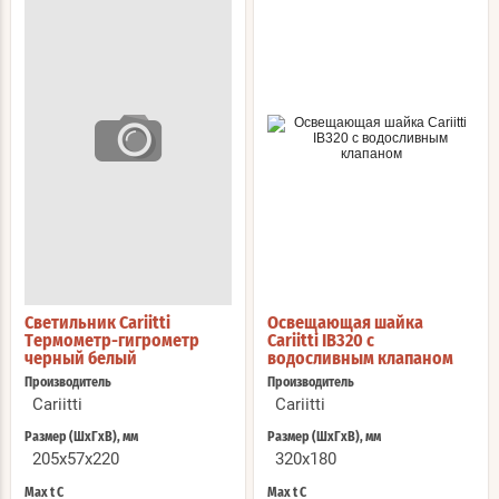
Светильник Cariitti
Освещающая шайка
Термометр-гигрометр
Cariitti IB320 с
черный белый
водосливным клапаном
Производитель
Производитель
Cariitti
Cariitti
Размер (ШхГхВ), мм
Размер (ШхГхВ), мм
205x57x220
320x180
Max t С
Max t С