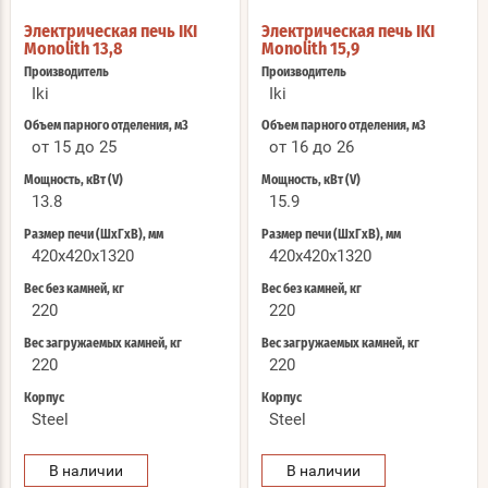
Электрическая печь IKI
Электрическая печь IKI
Monolith 13,8
Monolith 15,9
Производитель
Производитель
Iki
Iki
Объем парного отделения, м3
Объем парного отделения, м3
от 15 до 25
от 16 до 26
Мощность, кВт (V)
Мощность, кВт (V)
13.8
15.9
Размер печи (ШхГхВ), мм
Размер печи (ШхГхВ), мм
420x420x1320
420x420x1320
Вес без камней, кг
Вес без камней, кг
220
220
Вес загружаемых камней, кг
Вес загружаемых камней, кг
220
220
Корпус
Корпус
Steel
Steel
В наличии
В наличии