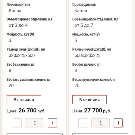
Производитель
Производитель
Karina
Karina
Объем парного отделения, м3
Объем парного отделения, м3
от 3 до 4
от 5 до 7
Мощность, кВт (V)
Мощность, кВт (V)
3
5
Размер печи (ШхГхВ), мм
Размер печи (ШхГхВ), мм
320x225x600
600x320x225
Вес без камней, кг
Вес без камней, кг
8
8
Вес загружаемых камней, кг
Вес загружаемых камней, кг
20
20
В наличии
В наличии
26 700
27 700
Цена:
руб.
Цена:
руб.
−
+
−
+