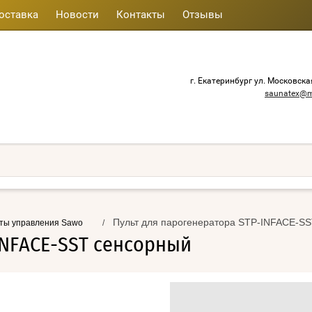
оставка
Новости
Контакты
Отзывы
г. Екатеринбург ул. Московска
saunatex@m
Пульт для парогенератора STP-INFACE-S
ты управления Sawo
/
INFACE-SST сенсорный