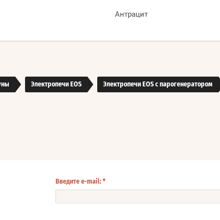
Антрацит
уны
Электропечи EOS
Электропечи EOS с парогенератором
Введите e-mail:
*