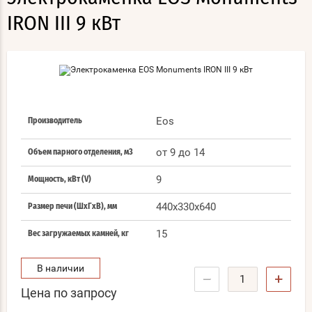
IRON III 9 кВт
Eos
Производитель
от 9 до 14
Объем парного отделения, м3
9
Мощность, кВт (V)
440x330x640
Размер печи (ШхГхВ), мм
15
Вес загружаемых камней, кг
В наличии
−
+
Цена по запросу