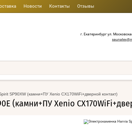
оставка
Новости
Контакты
Отзывы
г. Екатеринбург ул. Московска
saunatex@m
Spirit SP90XW (камни+ПУ Xenio CX170WiFi+дверной контакт)
P90E (камни+ПУ Xenio CX170WiFi+две