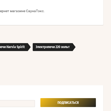
тернет магазине СаунаТэкс.
ечи Harvia Spirit
Электропечи 220 вольт
ПОДПИСАТЬСЯ