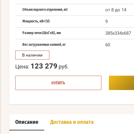
от 8 до 14
Объем парного отделения, м3
9
Мощность, кВт (V)
385x334x687
Размер печи (ШхГхВ), мм
60
Вес загружаемых камней, кг
В наличии
123 279
Цена:
руб.
КУПИТЬ
Описание
Доставка и оплата