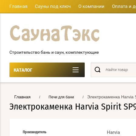
Главная
Сауны под ключ
О компании
Оплата и д
Строительство бань и саун, комплектующие
КАТАЛОГ
Главная
Электрокаменка Harvia 
/
Печи для бани
/
Электрокаменка Harvia Spirit S
Harvia
Производитель