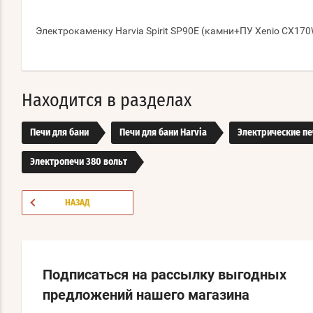
Электрокаменку Harvia Spirit SP90E (камни+ПУ Xenio CX170
Находится в разделах
Печи для бани
Печи для бани Harvia
Электрические пе
Электропечи 380 вольт
НАЗАД
Подписаться на рассылку выгодных
предложений нашего магазина