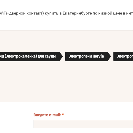
WiFi+дверной контакт) купить в Екатеринбурге по низкой цене в ин
чи (Электрокаменка) для сауны
Электропечи Harvia
Электроп
Введите e-mail:
*