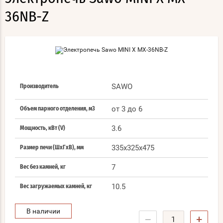
36NB-Z
SAWO
Производитель
от 3 до 6
Объем парного отделения, м3
3.6
Мощность, кВт (V)
335x325x475
Размер печи (ШхГхВ), мм
7
Вес без камней, кг
10.5
Вес загружаемых камней, кг
В наличии
−
+