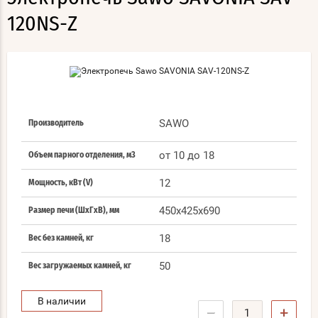
120NS-Z
SAWO
Производитель
от 10 до 18
Объем парного отделения, м3
12
Мощность, кВт (V)
450x425x690
Размер печи (ШхГхВ), мм
18
Вес без камней, кг
50
Вес загружаемых камней, кг
В наличии
−
+