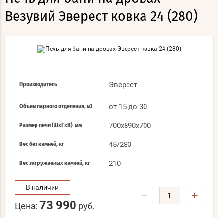
Везувий Эверест ковка 24 (280)
Эверест
Производитель
от 15 до 30
Объем парного отделения, м3
700x890x700
Размер печи (ШхГхВ), мм
45/280
Вес без камней, кг
210
Вес загружаемых камней, кг
В наличии
−
+
73 990
Цена:
руб.