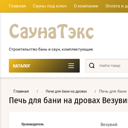
Главная
Сауны под ключ
О компании
Оплата и д
Строительство бань и саун, комплектующие
КАТАЛОГ
Главная
Печь для бани 
/
Печи для бани на дровах
/
Печь для бани на дровах Везувий
Везувий
Производитель