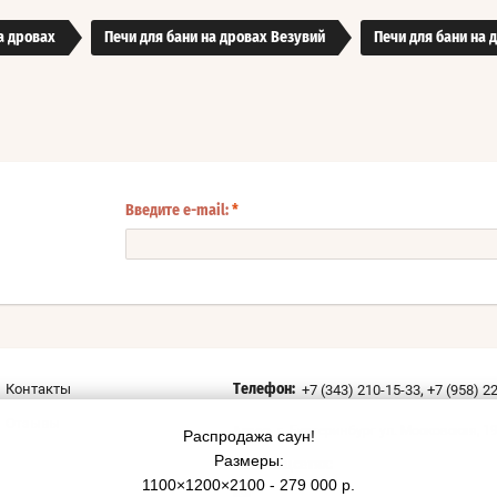
а дровах
Печи для бани на дровах Везувий
Печи для бани на 
Введите e-mail:
*
,
Контакты
+7 (343) 210-15-33
+7 (958) 2
Телефон:
Отзывы
г. Екатеринбург ул. Московская, 1
Адрес:
Распродажа саун!
Размеры:
Мы в соцсетях:
1100×1200×2100 - 279 000 р.