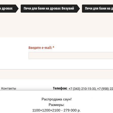
а дровах
Печи для бани на дровах Везувий
Печи для бани на 
Введите e-mail:
*
,
Контакты
+7 (343) 210-15-33
+7 (958) 2
Телефон:
Отзывы
г. Екатеринбург ул. Московская, 1
Адрес:
Распродажа саун!
Размеры:
Мы в соцсетях:
1100×1200×2100 - 279 000 р.