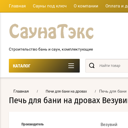
Главная
Сауны под ключ
О компании
Оплата и д
Строительство бань и саун, комплектующие
КАТАЛОГ
Главная
Печь для бани 
/
Печи для бани на дровах
/
Печь для бани на дровах Везувий
Везувий
Производитель